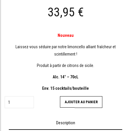
33,95
€
Nouveau
Laissez-vous séduire par notre limoncello alliant fraîcheur et
scintillement !
Produit à partir de citrons de sicile.
Alc. 14° – 70cL
Env. 15 cocktails/bouteille
quantité
AJOUTER AU PANIER
de
Limoncello
70cL
Description